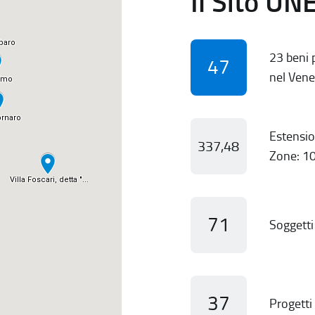
Il Sito UN
23 beni p
47
nel Vene
Estensio
337,48
Zone: 10
71
Soggetti 
37
Progetti