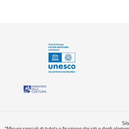
Sit
“Misure speciali di tutela e fruizione dei siti e degli eleme