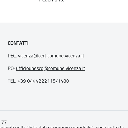
CONTATTI
PEC:
vicenza@cert.comune.vicenza.it
PO:
ufficiounesco@comune.vicenza.it
TEL: +39 0444222115/1480
. 77
inseriti nella “lista del patrimonio mondiale”, posti sotto la