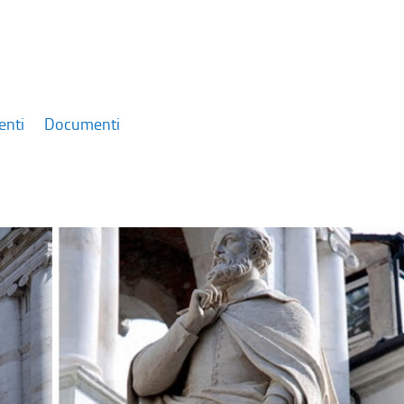
enti
Documenti