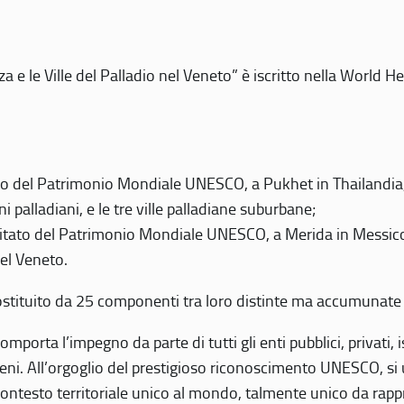
 e le Ville del Palladio nel Veneto” è iscritto nella World H
 del Patrimonio Mondiale UNESCO, a Pukhet in Thailandia, il
i palladiani, e le tre ville palladiane suburbane;
itato del Patrimonio Mondiale UNESCO, a Merida in Messico,
del Veneto.
o costituito da 25 componenti tra loro distinte ma accumunate
mporta l’impegno da parte di tutti gli enti pubblici, privati,
eni. All’orgoglio del prestigioso riconoscimento UNESCO, si u
 contesto territoriale unico al mondo, talmente unico da rap