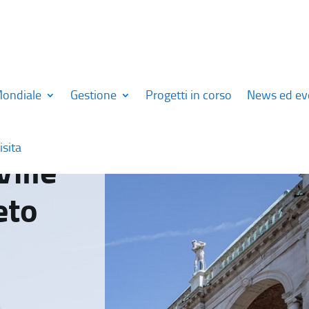
Mondiale
Gestione
Progetti in corso
News ed ev
isita
Ville
eto