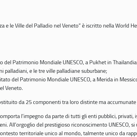
 e le Ville del Palladio nel Veneto” è iscritto nella World H
 del Patrimonio Mondiale UNESCO, a Pukhet in Thailandia, il
i palladiani, e le tre ville palladiane suburbane;
itato del Patrimonio Mondiale UNESCO, a Merida in Messico,
del Veneto.
o costituito da 25 componenti tra loro distinte ma accumunate
mporta l’impegno da parte di tutti gli enti pubblici, privati,
eni. All’orgoglio del prestigioso riconoscimento UNESCO, si u
 contesto territoriale unico al mondo, talmente unico da rap