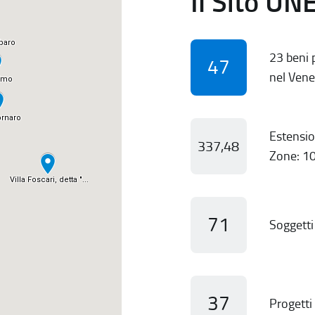
Il Sito UN
23 beni p
47
nel Vene
Estensio
337,48
Zone: 10
71
Soggetti 
37
Progetti