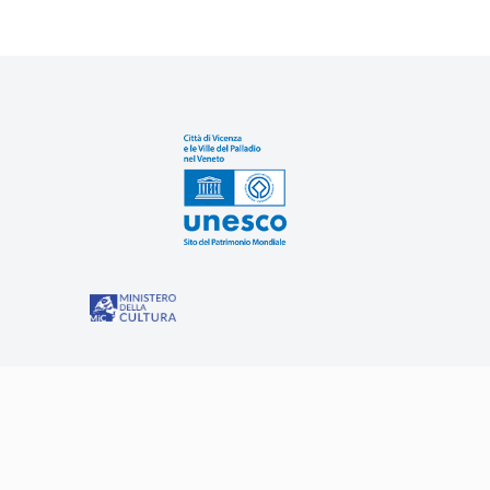
Sit
“Misure speciali di tutela e fruizione dei siti e degli eleme