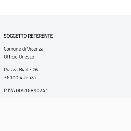
SOGGETTO REFERENTE
Comune di Vicenza
Ufficio Unesco
Piazza Biade 26
36100 Vicenza
P.IVA 00516890241
o web realizzato con i fondi della Legge 20 febbraio 2006, n
nti italiani di interesse culturale, paesaggistico e ambientale, 
tutela dell’UNESCO”