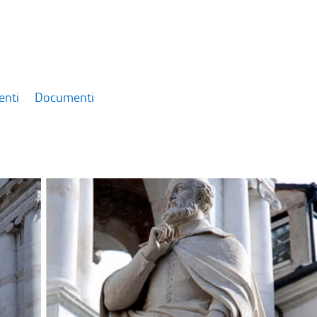
enti
Documenti