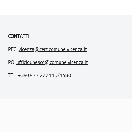
CONTATTI
PEC:
vicenza@cert.comune.vicenza.it
PO:
ufficiounesco@comune.vicenza.it
TEL: +39 0444222115/1480
. 77
inseriti nella “lista del patrimonio mondiale”, posti sotto la