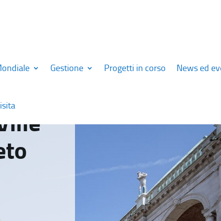
Mondiale
Gestione
Progetti in corso
News ed ev
isita
Ville
eto