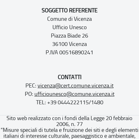
SOGGETTO REFERENTE
Comune di Vicenza
Ufficio Unesco
Piazza Biade 26
36100 Vicenza
P.IVA 00516890241
CONTATTI
PEC:
vicenza@cert.comune.vicenza.it
PO:
ufficiounesco@comune.vicenza.it
TEL: +39 0444222115/1480
Sito web realizzato con i fondi della Legge 20 febbraio
2006, n. 77
“Misure speciali di tutela e fruizione dei siti e degli elementi
italiani di interesse culturale, paesaggistico e ambientale,