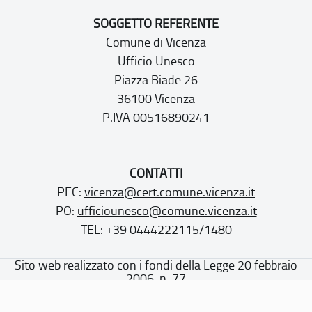
SOGGETTO REFERENTE
Comune di Vicenza
Ufficio Unesco
Piazza Biade 26
36100 Vicenza
P.IVA 00516890241
CONTATTI
PEC:
vicenza@cert.comune.vicenza.it
PO:
ufficiounesco@comune.vicenza.it
TEL: +39 0444222115/1480
Sito web realizzato con i fondi della Legge 20 febbraio
2006, n. 77
“Misure speciali di tutela e fruizione dei siti e degli elementi
italiani di interesse culturale, paesaggistico e ambientale,