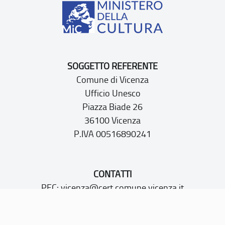
SOGGETTO REFERENTE
Comune di Vicenza
Ufficio Unesco
Piazza Biade 26
36100 Vicenza
P.IVA 00516890241
CONTATTI
PEC:
vicenza@cert.comune.vicenza.it
PO:
ufficiounesco@comune.vicenza.it
TEL: +39 0444222115/1480