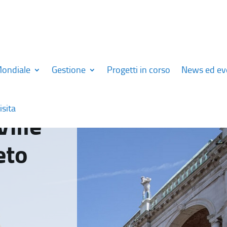
Mondiale
Gestione
Progetti in corso
News ed ev
isita
Ville
eto