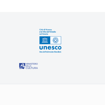
Sit
“Misure speciali di tutela e fruizione dei siti e degli eleme