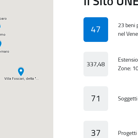
Il Sito UN
23 beni p
47
nel Vene
Estensio
337,48
Zone: 10
71
Soggetti 
37
Progetti