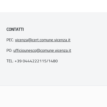
CONTATTI
PEC:
vicenza@cert.comune.vicenza.it
PO:
ufficiounesco@comune.vicenza.it
TEL: +39 0444222115/1480
. 77
inseriti nella “lista del patrimonio mondiale”, posti sotto la