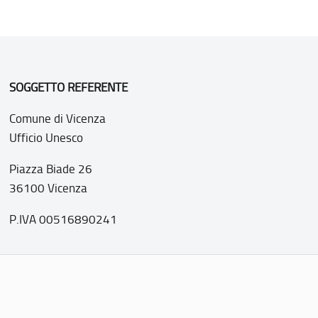
SOGGETTO REFERENTE
Comune di Vicenza
Ufficio Unesco
Piazza Biade 26
36100 Vicenza
P.IVA 00516890241
o web realizzato con i fondi della Legge 20 febbraio 2006, n
nti italiani di interesse culturale, paesaggistico e ambientale, 
tutela dell’UNESCO”