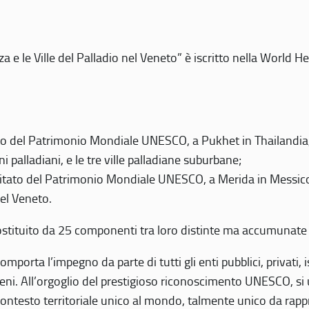
 e le Ville del Palladio nel Veneto” è iscritto nella World H
 del Patrimonio Mondiale UNESCO, a Pukhet in Thailandia, il
i palladiani, e le tre ville palladiane suburbane;
itato del Patrimonio Mondiale UNESCO, a Merida in Messico,
del Veneto.
o costituito da 25 componenti tra loro distinte ma accumunate
mporta l’impegno da parte di tutti gli enti pubblici, privati,
eni. All’orgoglio del prestigioso riconoscimento UNESCO, si u
 contesto territoriale unico al mondo, talmente unico da rap