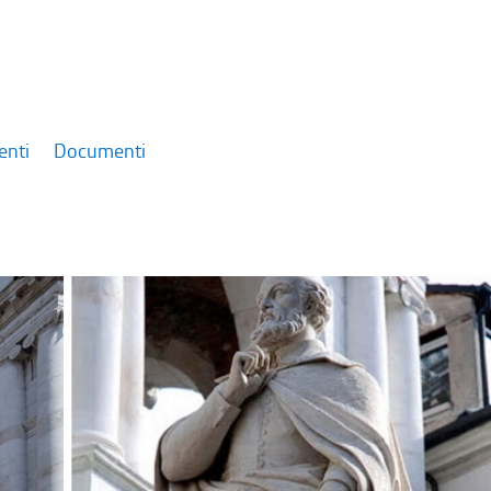
enti
Documenti