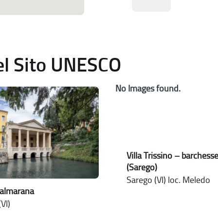
del Sito UNESCO
No Images found.
Villa Trissino – barchess
(Sarego)
Sarego (VI) loc. Meledo
Valmarana
VI)