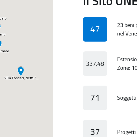
Il Sito UN
23 beni p
47
nel Vene
Estensio
337,48
Zone: 10
71
Soggetti 
37
Progetti