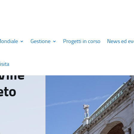
Mondiale
Gestione
Progetti in corso
News ed ev
isita
Ville
eto