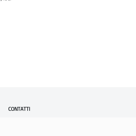
CONTATTI
PEC:
vicenza@cert.comune.vicenza.it
PO:
ufficiounesco@comune.vicenza.it