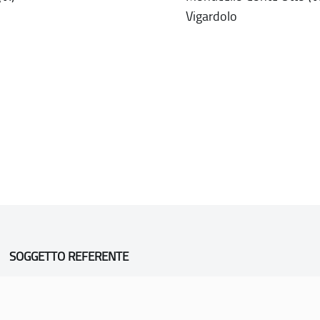
Vigardolo
SOGGETTO REFERENTE
Comune di Vicenza
Ufficio Unesco