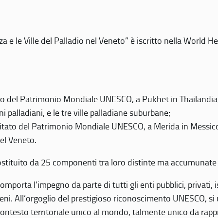
 e le Ville del Palladio nel Veneto” è iscritto nella World H
 del Patrimonio Mondiale UNESCO, a Pukhet in Thailandia, il
i palladiani, e le tre ville palladiane suburbane;
itato del Patrimonio Mondiale UNESCO, a Merida in Messico,
del Veneto.
o costituito da 25 componenti tra loro distinte ma accumunate
mporta l’impegno da parte di tutti gli enti pubblici, privati,
eni. All’orgoglio del prestigioso riconoscimento UNESCO, si u
 contesto territoriale unico al mondo, talmente unico da rap