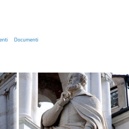
enti
Documenti