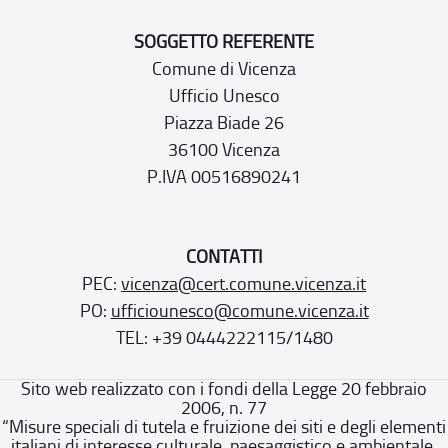
SOGGETTO REFERENTE
Comune di Vicenza
Ufficio Unesco
Piazza Biade 26
36100 Vicenza
P.IVA 00516890241
CONTATTI
PEC:
vicenza@cert.comune.vicenza.it
PO:
ufficiounesco@comune.vicenza.it
TEL: +39 0444222115/1480
Sito web realizzato con i fondi della Legge 20 febbraio
2006, n. 77
“Misure speciali di tutela e fruizione dei siti e degli elementi
italiani di interesse culturale, paesaggistico e ambientale,