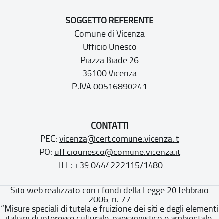
SOGGETTO REFERENTE
Comune di Vicenza
Ufficio Unesco
Piazza Biade 26
36100 Vicenza
P.IVA 00516890241
CONTATTI
PEC:
vicenza@cert.comune.vicenza.it
PO:
ufficiounesco@comune.vicenza.it
TEL: +39 0444222115/1480
Sito web realizzato con i fondi della Legge 20 febbraio
2006, n. 77
“Misure speciali di tutela e fruizione dei siti e degli elementi
italiani di interesse culturale, paesaggistico e ambientale,