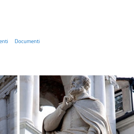
enti
Documenti