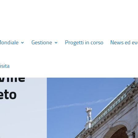
Mondiale
Gestione
Progetti in corso
News ed ev
isita
Ville
eto