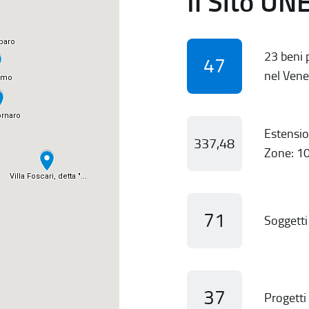
Il Sito UN
23 beni p
47
nel Vene
Estensio
337,48
Zone: 10
71
Soggetti 
37
Progetti