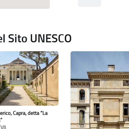
del Sito UNESCO
erico, Capra, detta “La
”
VI)