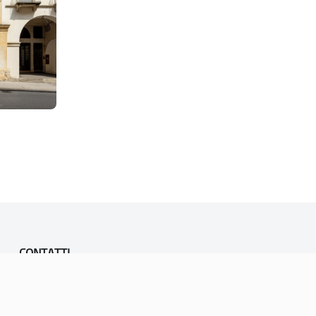
CONTATTI
PEC:
vicenza@cert.comune.vicenza.it
PO:
ufficiounesco@comune.vicenza.it