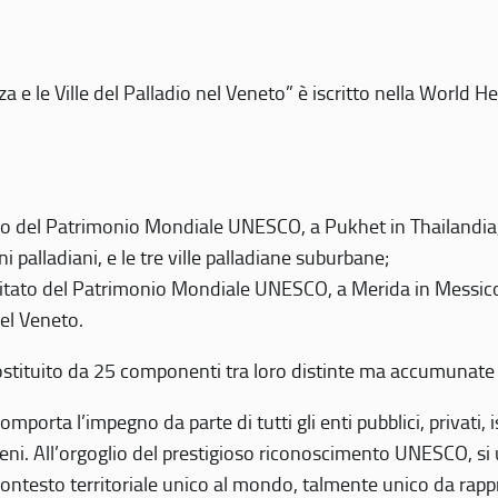
 e le Ville del Palladio nel Veneto” è iscritto nella World H
 del Patrimonio Mondiale UNESCO, a Pukhet in Thailandia, il
i palladiani, e le tre ville palladiane suburbane;
itato del Patrimonio Mondiale UNESCO, a Merida in Messico,
del Veneto.
o costituito da 25 componenti tra loro distinte ma accumunate
mporta l’impegno da parte di tutti gli enti pubblici, privati,
eni. All’orgoglio del prestigioso riconoscimento UNESCO, si u
 contesto territoriale unico al mondo, talmente unico da rap