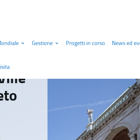
Mondiale
Gestione
Progetti in corso
News ed ev
isita
Ville
eto