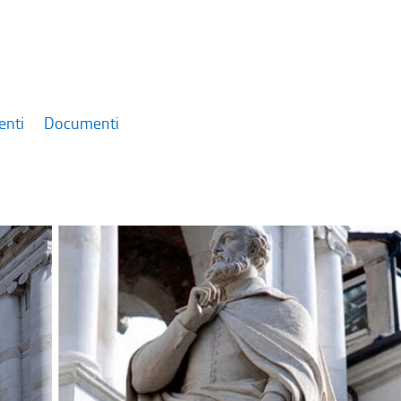
enti
Documenti