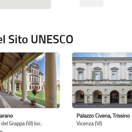
del Sito UNESCO
garano
Palazzo Civena, Trissino
del Grappa (VI) loc.
Vicenza (VI)
o