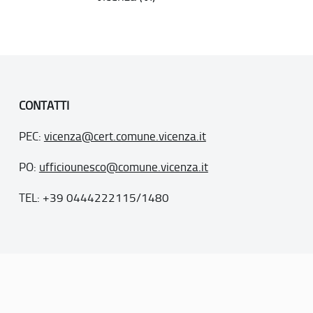
CONTATTI
PEC:
vicenza@cert.comune.vicenza.it
PO:
ufficiounesco@comune.vicenza.it
TEL: +39 0444222115/1480
. 77
inseriti nella “lista del patrimonio mondiale”, posti sotto la