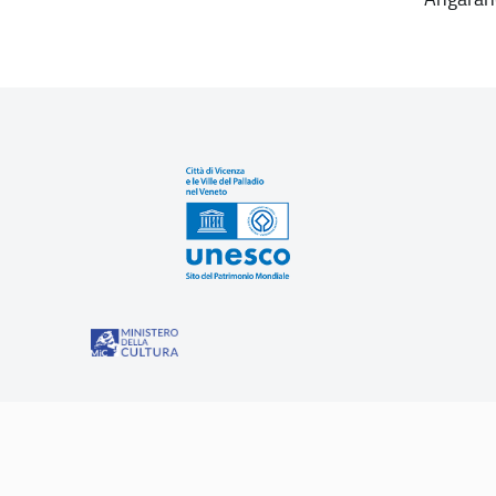
Sit
“Misure speciali di tutela e fruizione dei siti e degli eleme