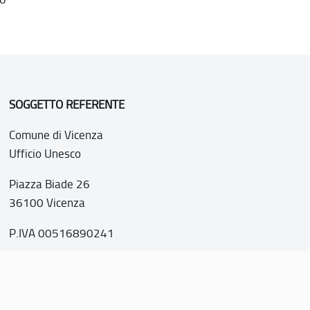
SOGGETTO REFERENTE
Comune di Vicenza
Ufficio Unesco
Piazza Biade 26
36100 Vicenza
P.IVA 00516890241
o web realizzato con i fondi della Legge 20 febbraio 2006, n
nti italiani di interesse culturale, paesaggistico e ambientale, 