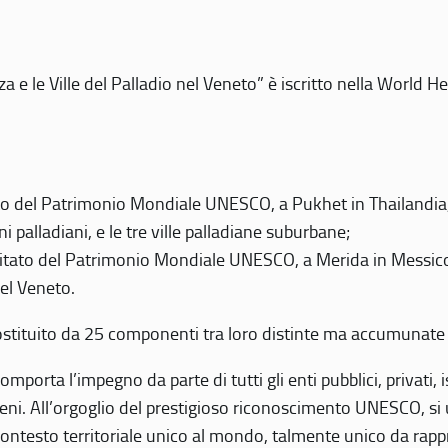
 e le Ville del Palladio nel Veneto” è iscritto nella World H
 del Patrimonio Mondiale UNESCO, a Pukhet in Thailandia, il
i palladiani, e le tre ville palladiane suburbane;
itato del Patrimonio Mondiale UNESCO, a Merida in Messico,
del Veneto.
o costituito da 25 componenti tra loro distinte ma accumunate
mporta l’impegno da parte di tutti gli enti pubblici, privati,
eni. All’orgoglio del prestigioso riconoscimento UNESCO, si u
 contesto territoriale unico al mondo, talmente unico da rap