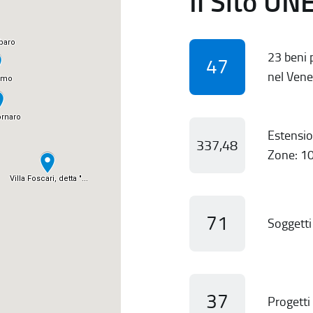
Il Sito UN
23 beni p
47
nel Vene
Estensio
337,48
Zone: 10
71
Soggetti 
37
Progetti