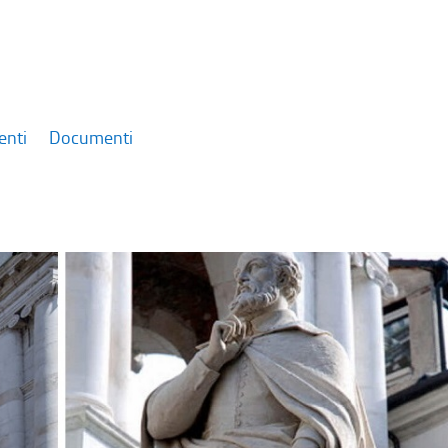
enti
Documenti