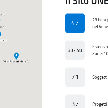
Il Sito UN
23 beni p
47
nel Vene
Estensio
337,48
Zone: 10
71
Soggetti 
37
Progetti