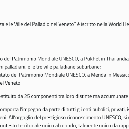
 e le Ville del Palladio nel Veneto” è iscritto nella World H
 del Patrimonio Mondiale UNESCO, a Pukhet in Thailandia, il
i palladiani, e le tre ville palladiane suburbane;
itato del Patrimonio Mondiale UNESCO, a Merida in Messico,
del Veneto.
o costituito da 25 componenti tra loro distinte ma accumunate
mporta l’impegno da parte di tutti gli enti pubblici, privati,
eni. All’orgoglio del prestigioso riconoscimento UNESCO, si u
 contesto territoriale unico al mondo, talmente unico da rap