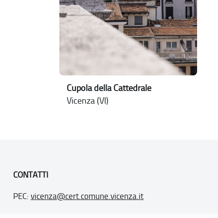
Cupola della Cattedrale
Vicenza (VI)
CONTATTI
PEC:
vicenza@cert.comune.vicenza.it
PO:
ufficiounesco@comune.vicenza.it