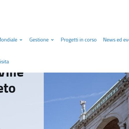
Mondiale
Gestione
Progetti in corso
News ed ev
isita
Ville
eto