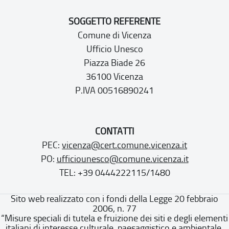
SOGGETTO REFERENTE
Comune di Vicenza
Ufficio Unesco
Piazza Biade 26
36100 Vicenza
P.IVA 00516890241
CONTATTI
PEC:
vicenza@cert.comune.vicenza.it
PO:
ufficiounesco@comune.vicenza.it
TEL: +39 0444222115/1480
Sito web realizzato con i fondi della Legge 20 febbraio
2006, n. 77
“Misure speciali di tutela e fruizione dei siti e degli elementi
italiani di interesse culturale, paesaggistico e ambientale,