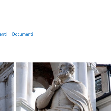
enti
Documenti