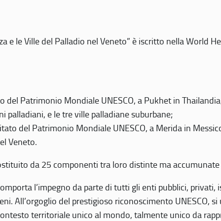
 e le Ville del Palladio nel Veneto” è iscritto nella World H
 del Patrimonio Mondiale UNESCO, a Pukhet in Thailandia, il
i palladiani, e le tre ville palladiane suburbane;
itato del Patrimonio Mondiale UNESCO, a Merida in Messico,
del Veneto.
o costituito da 25 componenti tra loro distinte ma accumunate
mporta l’impegno da parte di tutti gli enti pubblici, privati,
eni. All’orgoglio del prestigioso riconoscimento UNESCO, si u
 contesto territoriale unico al mondo, talmente unico da rap