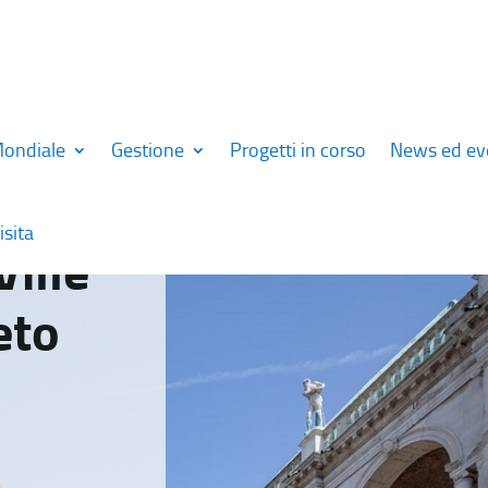
Mondiale
Gestione
Progetti in corso
News ed ev
isita
Ville
eto