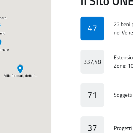
Il Sito UN
23 beni p
47
nel Vene
Estensio
337,48
Zone: 10
71
Soggetti 
37
Progetti