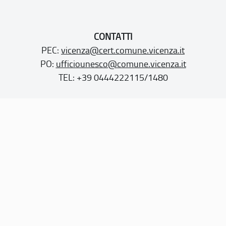
CONTATTI
PEC:
vicenza@cert.comune.vicenza.it
PO:
ufficiounesco@comune.vicenza.it
TEL: +39 0444222115/1480
Sito web realizzato con i fondi della Legge 20 febbraio
2006, n. 77
“Misure speciali di tutela e fruizione dei siti e degli elementi
italiani di interesse culturale, paesaggistico e ambientale,
inseriti nella “lista del patrimonio mondiale”, posti sotto la
tutela dell’UNESCO”
Dichiarazione di accessibilità
Note legali
Privacy policy
Cookie policy