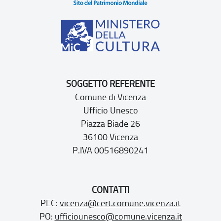
SOGGETTO REFERENTE
Comune di Vicenza
Ufficio Unesco
Piazza Biade 26
36100 Vicenza
P.IVA 00516890241
CONTATTI
PEC:
vicenza@cert.comune.vicenza.it
PO:
ufficiounesco@comune.vicenza.it