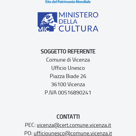
SOGGETTO REFERENTE
Comune di Vicenza
Ufficio Unesco
Piazza Biade 26
36100 Vicenza
P.IVA 00516890241
CONTATTI
PEC:
vicenza@cert.comune.vicenza.it
PO:
ufficiounesco@comune.vicenza.it