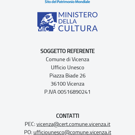
SOGGETTO REFERENTE
Comune di Vicenza
Ufficio Unesco
Piazza Biade 26
36100 Vicenza
P.IVA 00516890241
CONTATTI
PEC:
vicenza@cert.comune.vicenza.it
PO:
ufficiounesco@comune.vicenza.it