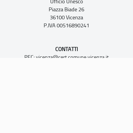
Ufficio Unesco
Piazza Biade 26
36100 Vicenza
P.IVA 00516890241
CONTATTI
PEC:
vicenza@cert.comune.vicenza.it
PO:
ufficiounesco@comune.vicenza.it
TEL: +39 0444222115/1480
Sito web realizzato con i fondi della Legge 20 febbraio
2006, n. 77
“Misure speciali di tutela e fruizione dei siti e degli elementi
italiani di interesse culturale, paesaggistico e ambientale,
inseriti nella “lista del patrimonio mondiale”, posti sotto la
tutela dell’UNESCO”
Dichiarazione di accessibilità