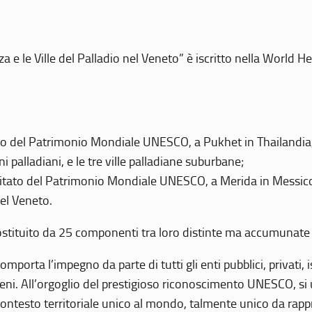
 e le Ville del Palladio nel Veneto” è iscritto nella World H
 del Patrimonio Mondiale UNESCO, a Pukhet in Thailandia, il
i palladiani, e le tre ville palladiane suburbane;
itato del Patrimonio Mondiale UNESCO, a Merida in Messico,
del Veneto.
o costituito da 25 componenti tra loro distinte ma accumunate
mporta l’impegno da parte di tutti gli enti pubblici, privati,
eni. All’orgoglio del prestigioso riconoscimento UNESCO, si u
 contesto territoriale unico al mondo, talmente unico da rap