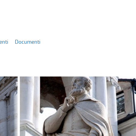
enti
Documenti