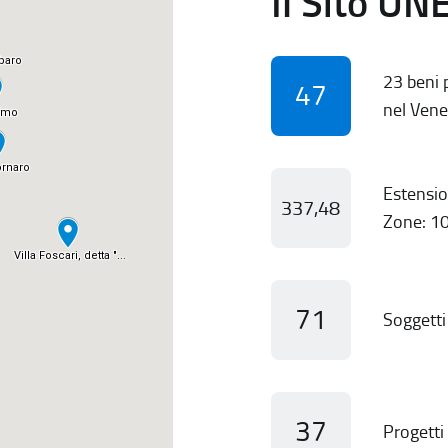
Il Sito UN
23 beni p
47
nel Vene
Estensio
337,48
Zone: 10
71
Soggetti 
37
Progetti