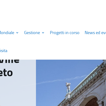
Mondiale
Gestione
Progetti in corso
News ed ev
isita
Ville
eto