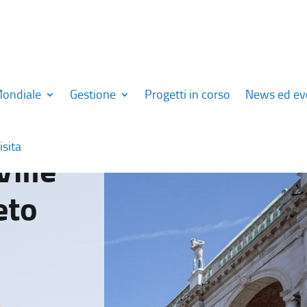
Mondiale
Gestione
Progetti in corso
News ed ev
isita
Ville
eto