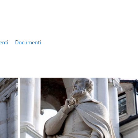
enti
Documenti