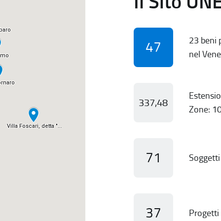
Il Sito UN
23 beni p
47
nel Vene
Estensio
337,48
Zone: 10
71
Soggetti 
37
Progetti