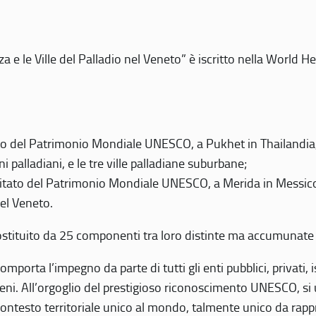
 e le Ville del Palladio nel Veneto” è iscritto nella World H
 del Patrimonio Mondiale UNESCO, a Pukhet in Thailandia, il
i palladiani, e le tre ville palladiane suburbane;
itato del Patrimonio Mondiale UNESCO, a Merida in Messico,
del Veneto.
o costituito da 25 componenti tra loro distinte ma accumunate
mporta l’impegno da parte di tutti gli enti pubblici, privati,
eni. All’orgoglio del prestigioso riconoscimento UNESCO, si u
 contesto territoriale unico al mondo, talmente unico da rap