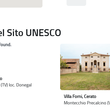
del Sito UNESCO
found.
no
 (TV) loc. Donegal
Villa Forni, Cerato
Montecchio Precalcino (V