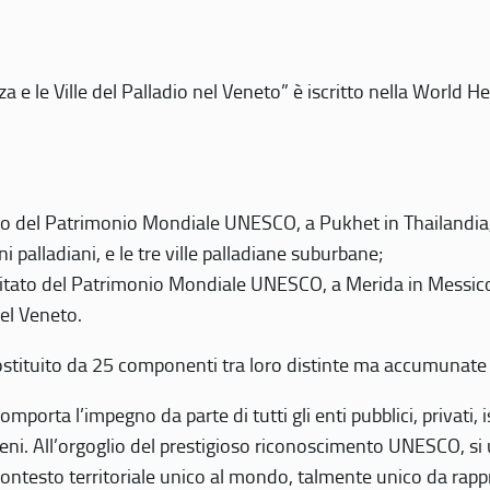
 e le Ville del Palladio nel Veneto” è iscritto nella World H
 del Patrimonio Mondiale UNESCO, a Pukhet in Thailandia, il
i palladiani, e le tre ville palladiane suburbane;
itato del Patrimonio Mondiale UNESCO, a Merida in Messico,
del Veneto.
o costituito da 25 componenti tra loro distinte ma accumunate
mporta l’impegno da parte di tutti gli enti pubblici, privati,
eni. All’orgoglio del prestigioso riconoscimento UNESCO, si u
 contesto territoriale unico al mondo, talmente unico da rap