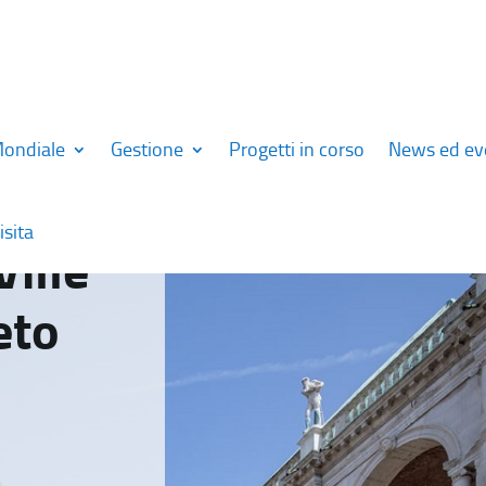
Mondiale
Gestione
Progetti in corso
News ed ev
isita
Ville
eto