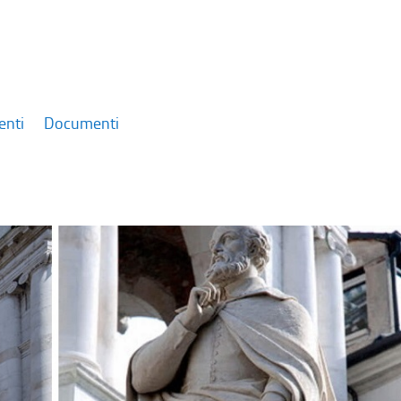
enti
Documenti