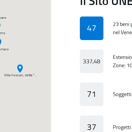
Il Sito UN
23 beni p
47
nel Vene
Estensio
337,48
Zone: 10
71
Soggetti 
37
Progetti