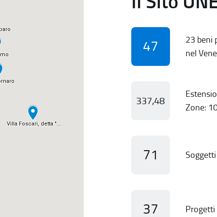
Il Sito UN
23 beni p
47
nel Vene
Estensio
337,48
Zone: 10
71
Soggetti 
37
Progetti