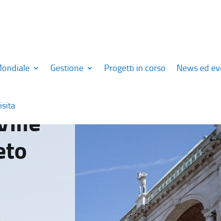
Mondiale
Gestione
Progetti in corso
News ed ev
isita
Ville
eto