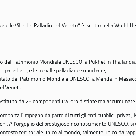
 e le Ville del Palladio nel Veneto” è iscritto nella World H
 del Patrimonio Mondiale UNESCO, a Pukhet in Thailandia, il
i palladiani, e le tre ville palladiane suburbane;
itato del Patrimonio Mondiale UNESCO, a Merida in Messico,
del Veneto.
o costituito da 25 componenti tra loro distinte ma accumunate
mporta l’impegno da parte di tutti gli enti pubblici, privati,
eni. All’orgoglio del prestigioso riconoscimento UNESCO, si u
 contesto territoriale unico al mondo, talmente unico da rap