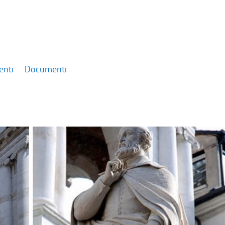
enti
Documenti