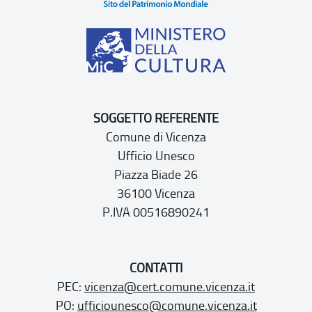
SOGGETTO REFERENTE
Comune di Vicenza
Ufficio Unesco
Piazza Biade 26
36100 Vicenza
P.IVA 00516890241
CONTATTI
PEC:
vicenza@cert.comune.vicenza.it
PO:
ufficiounesco@comune.vicenza.it