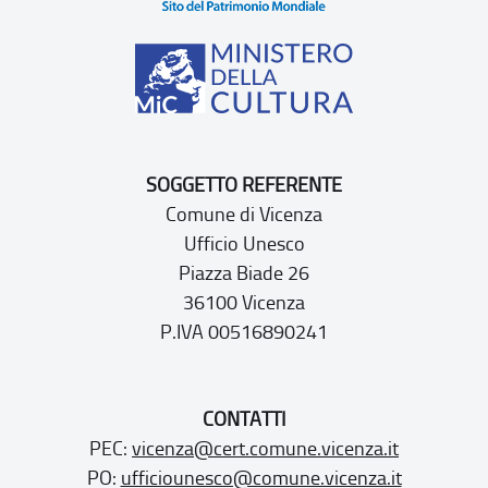
SOGGETTO REFERENTE
Comune di Vicenza
Ufficio Unesco
Piazza Biade 26
36100 Vicenza
P.IVA 00516890241
CONTATTI
PEC:
vicenza@cert.comune.vicenza.it
PO:
ufficiounesco@comune.vicenza.it