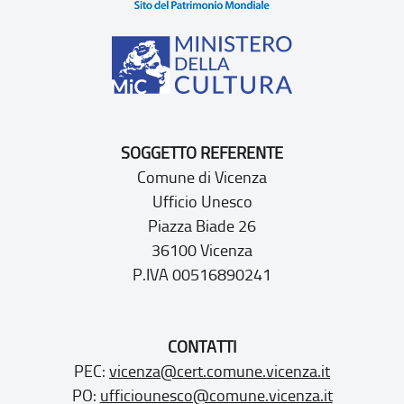
SOGGETTO REFERENTE
Comune di Vicenza
Ufficio Unesco
Piazza Biade 26
36100 Vicenza
P.IVA 00516890241
CONTATTI
PEC:
vicenza@cert.comune.vicenza.it
PO:
ufficiounesco@comune.vicenza.it