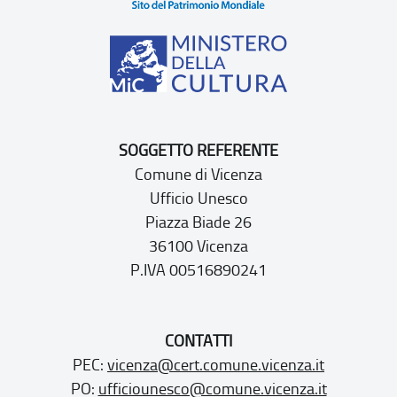
SOGGETTO REFERENTE
Comune di Vicenza
Ufficio Unesco
Piazza Biade 26
36100 Vicenza
P.IVA 00516890241
CONTATTI
PEC:
vicenza@cert.comune.vicenza.it
PO:
ufficiounesco@comune.vicenza.it