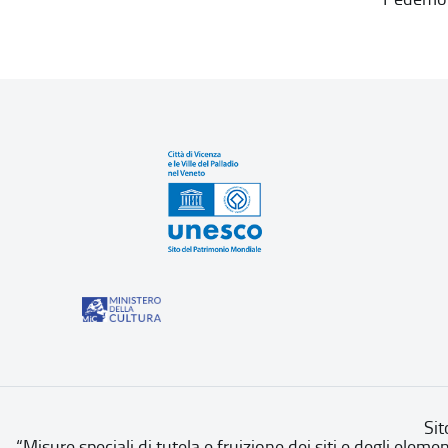
Sit
“Misure speciali di tutela e fruizione dei siti e degli eleme