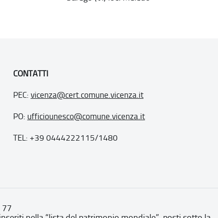
CONTATTI
PEC:
vicenza@cert.comune.vicenza.it
PO:
ufficiounesco@comune.vicenza.it
TEL: +39 0444222115/1480
. 77
inseriti nella “lista del patrimonio mondiale”, posti sotto la