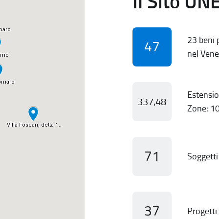
Il Sito UN
23 beni p
47
nel Vene
Estensio
337,48
Zone: 10
71
Soggetti 
37
Progetti