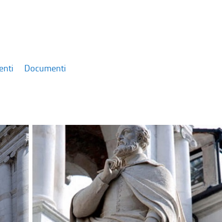
enti
Documenti