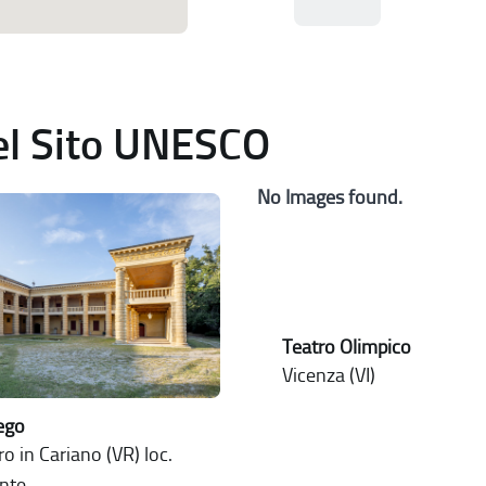
del Sito UNESCO
No Images found.
Teatro Olimpico
Vicenza (VI)
rego
o in Cariano (VR) loc.
nte