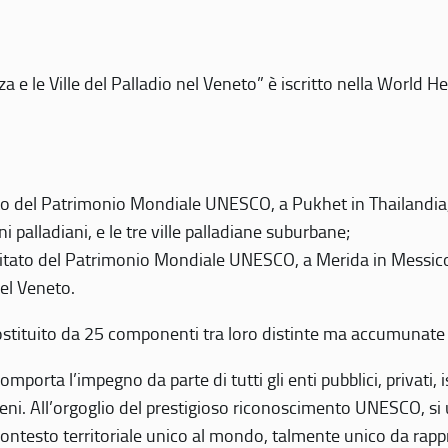
 e le Ville del Palladio nel Veneto” è iscritto nella World H
 del Patrimonio Mondiale UNESCO, a Pukhet in Thailandia, il
i palladiani, e le tre ville palladiane suburbane;
itato del Patrimonio Mondiale UNESCO, a Merida in Messico,
del Veneto.
o costituito da 25 componenti tra loro distinte ma accumunate
mporta l’impegno da parte di tutti gli enti pubblici, privati,
eni. All’orgoglio del prestigioso riconoscimento UNESCO, si u
 contesto territoriale unico al mondo, talmente unico da rap