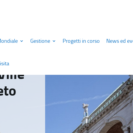
Mondiale
Gestione
Progetti in corso
News ed ev
isita
Ville
eto