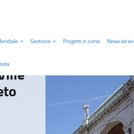
Mondiale
Gestione
Progetti in corso
News ed ev
isita
Ville
eto