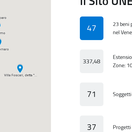
Il Sito UN
23 beni p
47
nel Vene
Estensio
337,48
Zone: 10
71
Soggetti 
37
Progetti