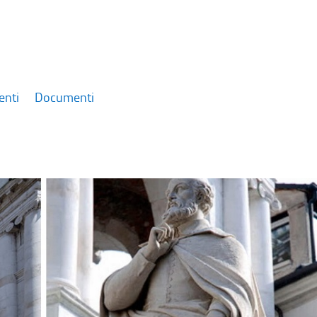
enti
Documenti