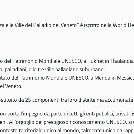
 e le Ville del Palladio nel Veneto” è iscritto nella World H
 del Patrimonio Mondiale UNESCO, a Pukhet in Thailandia, il
i palladiani, e le tre ville palladiane suburbane;
itato del Patrimonio Mondiale UNESCO, a Merida in Messico,
del Veneto.
o costituito da 25 componenti tra loro distinte ma accumunate
mporta l’impegno da parte di tutti gli enti pubblici, privati,
eni. All’orgoglio del prestigioso riconoscimento UNESCO, si u
 contesto territoriale unico al mondo, talmente unico da rap