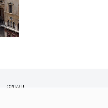
CONTATTI
PEC:
vicenza@cert.comune.vicenza.it
PO:
ufficiounesco@comune.vicenza.it