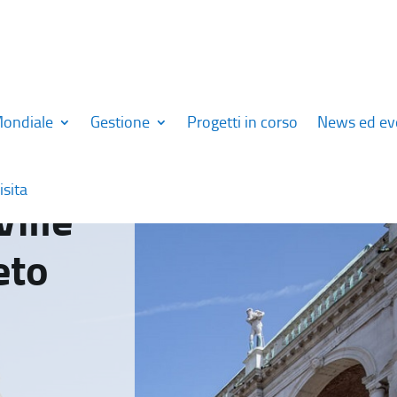
Mondiale
Gestione
Progetti in corso
News ed ev
isita
Ville
eto