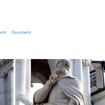
enti
Documenti