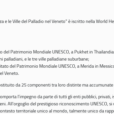
 e le Ville del Palladio nel Veneto” è iscritto nella World H
 del Patrimonio Mondiale UNESCO, a Pukhet in Thailandia, il
i palladiani, e le tre ville palladiane suburbane;
itato del Patrimonio Mondiale UNESCO, a Merida in Messico,
del Veneto.
o costituito da 25 componenti tra loro distinte ma accumunate
mporta l’impegno da parte di tutti gli enti pubblici, privati,
eni. All’orgoglio del prestigioso riconoscimento UNESCO, si u
 contesto territoriale unico al mondo, talmente unico da rap