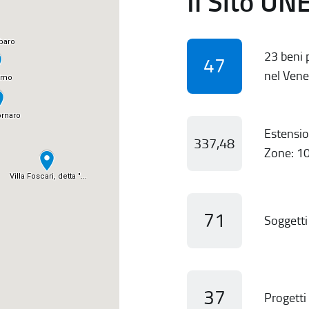
Il Sito UN
23 beni p
47
nel Vene
Estensio
337,48
Zone: 10
71
Soggetti 
37
Progetti