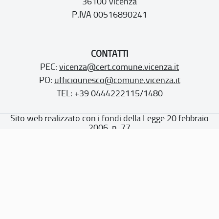
36100 Vicenza
P.IVA 00516890241
CONTATTI
PEC:
vicenza@cert.comune.vicenza.it
PO:
ufficiounesco@comune.vicenza.it
TEL: +39 0444222115/1480
Sito web realizzato con i fondi della Legge 20 febbraio
2006, n. 77
“Misure speciali di tutela e fruizione dei siti e degli elementi
italiani di interesse culturale, paesaggistico e ambientale,
inseriti nella “lista del patrimonio mondiale”, posti sotto la
tutela dell’UNESCO”
Dichiarazione di accessibilità
Note legali
Privacy policy