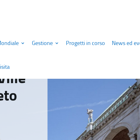
Mondiale
Gestione
Progetti in corso
News ed ev
isita
Ville
eto