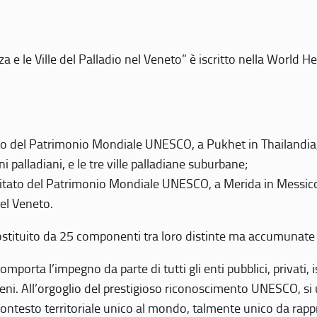
 e le Ville del Palladio nel Veneto” è iscritto nella World H
 del Patrimonio Mondiale UNESCO, a Pukhet in Thailandia, il
i palladiani, e le tre ville palladiane suburbane;
itato del Patrimonio Mondiale UNESCO, a Merida in Messico,
del Veneto.
o costituito da 25 componenti tra loro distinte ma accumunate
mporta l’impegno da parte di tutti gli enti pubblici, privati,
eni. All’orgoglio del prestigioso riconoscimento UNESCO, si u
 contesto territoriale unico al mondo, talmente unico da rap