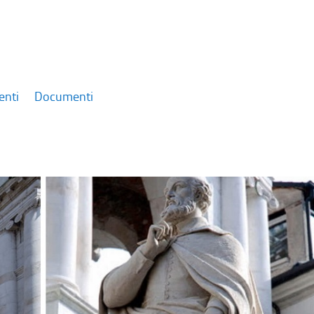
enti
Documenti