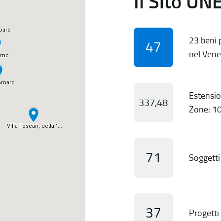
Il Sito UN
23 beni p
47
nel Vene
Estensio
337,48
Zone: 10
71
Soggetti 
37
Progetti