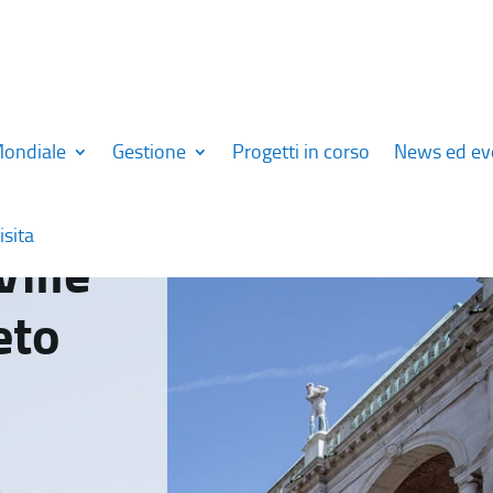
Mondiale
Gestione
Progetti in corso
News ed ev
isita
Ville
eto