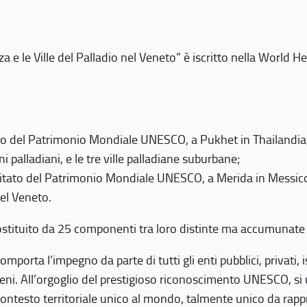
 e le Ville del Palladio nel Veneto” è iscritto nella World H
 del Patrimonio Mondiale UNESCO, a Pukhet in Thailandia, il
i palladiani, e le tre ville palladiane suburbane;
itato del Patrimonio Mondiale UNESCO, a Merida in Messico,
del Veneto.
o costituito da 25 componenti tra loro distinte ma accumunate
mporta l’impegno da parte di tutti gli enti pubblici, privati,
eni. All’orgoglio del prestigioso riconoscimento UNESCO, si u
 contesto territoriale unico al mondo, talmente unico da rap