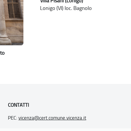
Villa Pisani (Lonigo)
Lonigo (VI) loc. Bagnolo
to
CONTATTI
PEC:
vicenza@cert.comune.vicenza.it
PO:
ufficiounesco@comune.vicenza.it