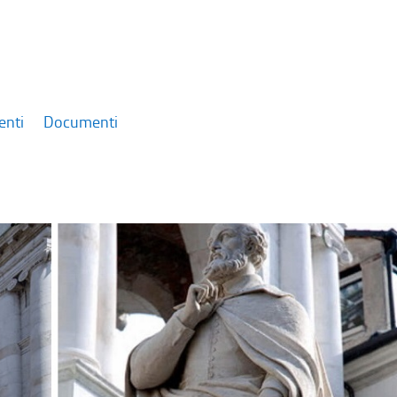
enti
Documenti