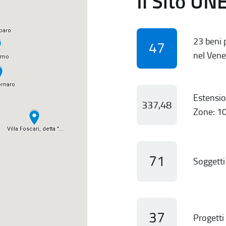
Il Sito UN
23 beni p
47
nel Vene
Estensio
337,48
Zone: 10
71
Soggetti 
37
Progetti