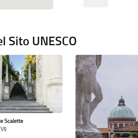
del Sito UNESCO
le Scalette
VI)