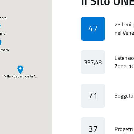
Il Sito UN
23 beni p
47
nel Vene
Estensio
337,48
Zone: 10
71
Soggetti 
37
Progetti