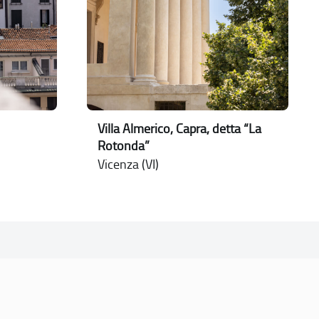
Villa Almerico, Capra, detta “La
Rotonda”
Vicenza (VI)
CONTATTI
PEC:
vicenza@cert.comune.vicenza.it