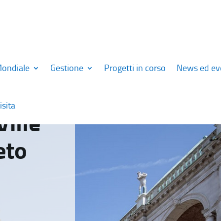
Mondiale
Gestione
Progetti in corso
News ed ev
isita
Ville
eto