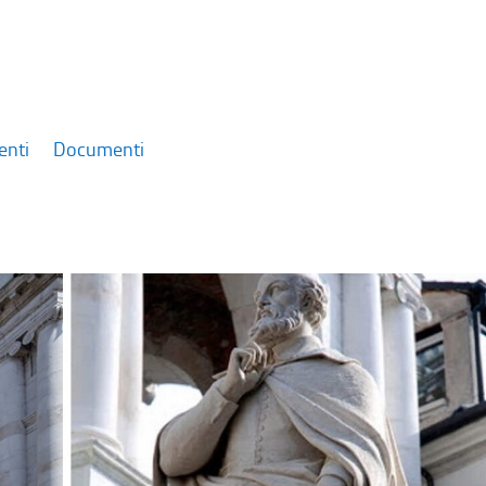
enti
Documenti