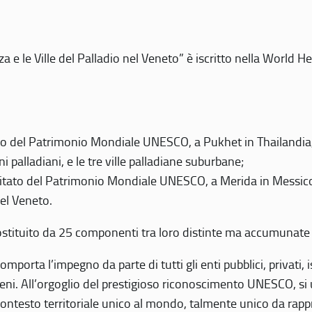
 e le Ville del Palladio nel Veneto” è iscritto nella World H
 del Patrimonio Mondiale UNESCO, a Pukhet in Thailandia, il
i palladiani, e le tre ville palladiane suburbane;
itato del Patrimonio Mondiale UNESCO, a Merida in Messico,
del Veneto.
o costituito da 25 componenti tra loro distinte ma accumunate
mporta l’impegno da parte di tutti gli enti pubblici, privati,
eni. All’orgoglio del prestigioso riconoscimento UNESCO, si u
 contesto territoriale unico al mondo, talmente unico da rap