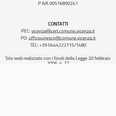
P.IVA 00516890241
CONTATTI
PEC:
vicenza@cert.comune.vicenza.it
PO:
ufficiounesco@comune.vicenza.it
TEL: +39 0444222115/1480
Sito web realizzato con i fondi della Legge 20 febbraio
2006, n. 77
“Misure speciali di tutela e fruizione dei siti e degli elementi
italiani di interesse culturale, paesaggistico e ambientale,
inseriti nella “lista del patrimonio mondiale”, posti sotto la
tutela dell’UNESCO”
Dichiarazione di accessibilità
Note legali
Privacy policy