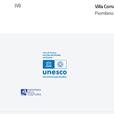
(VI)
Villa Corn
Piombino