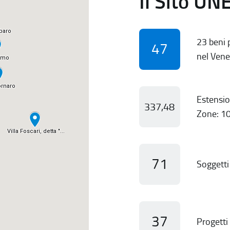
Il Sito UN
23 beni p
47
nel Vene
Estensio
337,48
Zone: 10
71
Soggetti 
37
Progetti