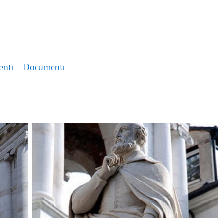
enti
Documenti