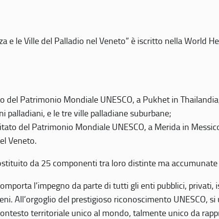
 e le Ville del Palladio nel Veneto” è iscritto nella World H
 del Patrimonio Mondiale UNESCO, a Pukhet in Thailandia, il
i palladiani, e le tre ville palladiane suburbane;
itato del Patrimonio Mondiale UNESCO, a Merida in Messico,
del Veneto.
o costituito da 25 componenti tra loro distinte ma accumunate
mporta l’impegno da parte di tutti gli enti pubblici, privati,
eni. All’orgoglio del prestigioso riconoscimento UNESCO, si u
 contesto territoriale unico al mondo, talmente unico da rap