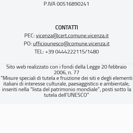
P.IVA 00516890241
CONTATTI
PEC:
vicenza@cert.comune.vicenza.it
PO:
ufficiounesco@comune.vicenza.it
TEL: +39 0444222115/1480
Sito web realizzato con i fondi della Legge 20 febbraio
2006, n. 77
“Misure speciali di tutela e fruizione dei siti e degli elementi
italiani di interesse culturale, paesaggistico e ambientale,
inseriti nella “lista del patrimonio mondiale”, posti sotto la
tutela dell’UNESCO”
Dichiarazione di accessibilità
Note legali
Privacy policy