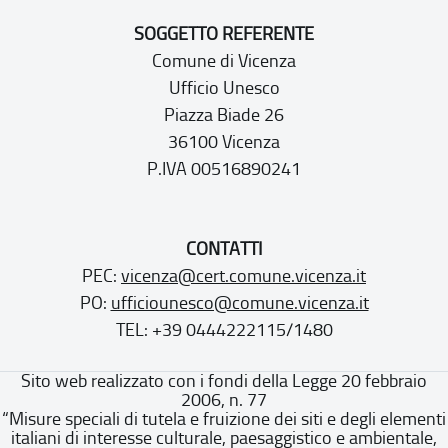
SOGGETTO REFERENTE
Comune di Vicenza
Ufficio Unesco
Piazza Biade 26
36100 Vicenza
P.IVA 00516890241
CONTATTI
PEC:
vicenza@cert.comune.vicenza.it
PO:
ufficiounesco@comune.vicenza.it
TEL: +39 0444222115/1480
Sito web realizzato con i fondi della Legge 20 febbraio
2006, n. 77
“Misure speciali di tutela e fruizione dei siti e degli elementi
italiani di interesse culturale, paesaggistico e ambientale,