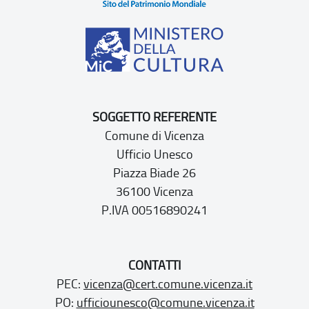
SOGGETTO REFERENTE
Comune di Vicenza
Ufficio Unesco
Piazza Biade 26
36100 Vicenza
P.IVA 00516890241
CONTATTI
PEC:
vicenza@cert.comune.vicenza.it
PO:
ufficiounesco@comune.vicenza.it