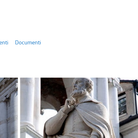
enti
Documenti