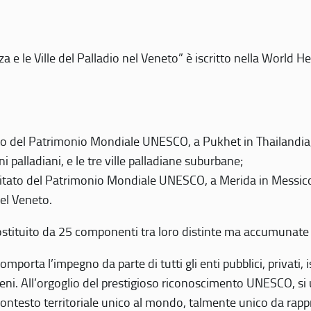
 e le Ville del Palladio nel Veneto” è iscritto nella World H
 del Patrimonio Mondiale UNESCO, a Pukhet in Thailandia, il
i palladiani, e le tre ville palladiane suburbane;
itato del Patrimonio Mondiale UNESCO, a Merida in Messico,
del Veneto.
o costituito da 25 componenti tra loro distinte ma accumunate
mporta l’impegno da parte di tutti gli enti pubblici, privati,
eni. All’orgoglio del prestigioso riconoscimento UNESCO, si u
 contesto territoriale unico al mondo, talmente unico da rap