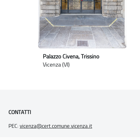
Palazzo Civena, Trissino
Vicenza (VI)
CONTATTI
PEC:
vicenza@cert.comune.vicenza.it
PO:
ufficiounesco@comune.vicenza.it