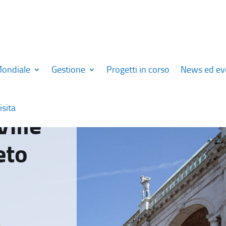
Mondiale
Gestione
Progetti in corso
News ed ev
isita
Ville
eto