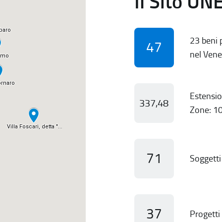
Il Sito UN
23 beni p
47
nel Vene
Estensio
337,48
Zone: 10
71
Soggetti 
37
Progetti