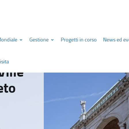
Mondiale
Gestione
Progetti in corso
News ed ev
isita
Ville
eto