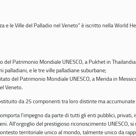
 e le Ville del Palladio nel Veneto” è iscritto nella World H
 del Patrimonio Mondiale UNESCO, a Pukhet in Thailandia, il
i palladiani, e le tre ville palladiane suburbane;
itato del Patrimonio Mondiale UNESCO, a Merida in Messico,
del Veneto.
o costituito da 25 componenti tra loro distinte ma accumunate
mporta l’impegno da parte di tutti gli enti pubblici, privati,
eni. All’orgoglio del prestigioso riconoscimento UNESCO, si u
 contesto territoriale unico al mondo, talmente unico da rap