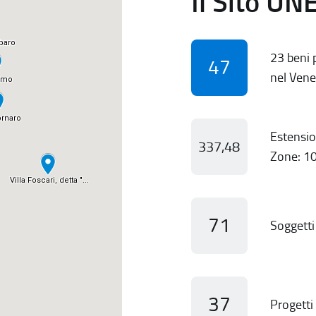
Il Sito UN
23 beni p
47
nel Vene
Estensio
337,48
Zone: 10
71
Soggetti 
37
Progetti