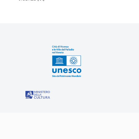
Sit
“Misure speciali di tutela e fruizione dei siti e degli eleme