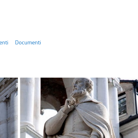
enti
Documenti