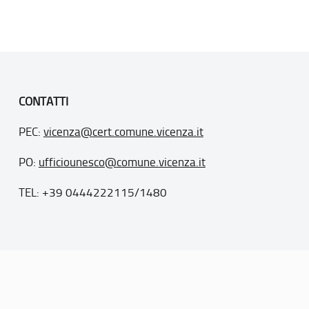
CONTATTI
PEC:
vicenza@cert.comune.vicenza.it
PO:
ufficiounesco@comune.vicenza.it
TEL: +39 0444222115/1480
. 77
inseriti nella “lista del patrimonio mondiale”, posti sotto la