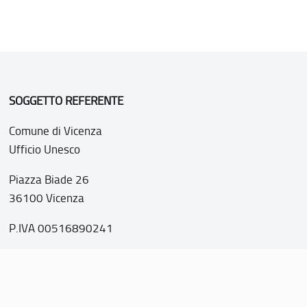
SOGGETTO REFERENTE
Comune di Vicenza
Ufficio Unesco
Piazza Biade 26
36100 Vicenza
P.IVA 00516890241
o web realizzato con i fondi della Legge 20 febbraio 2006, n
nti italiani di interesse culturale, paesaggistico e ambientale, 