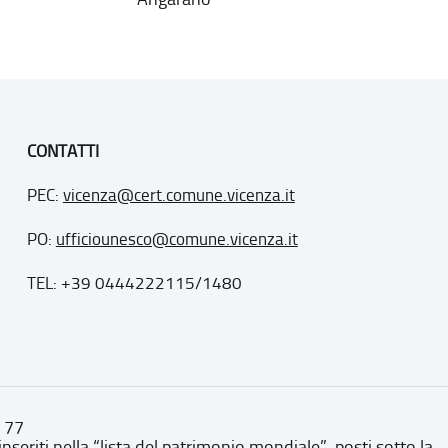
CONTATTI
PEC:
vicenza@cert.comune.vicenza.it
PO:
ufficiounesco@comune.vicenza.it
TEL: +39 0444222115/1480
. 77
inseriti nella “lista del patrimonio mondiale”, posti sotto la