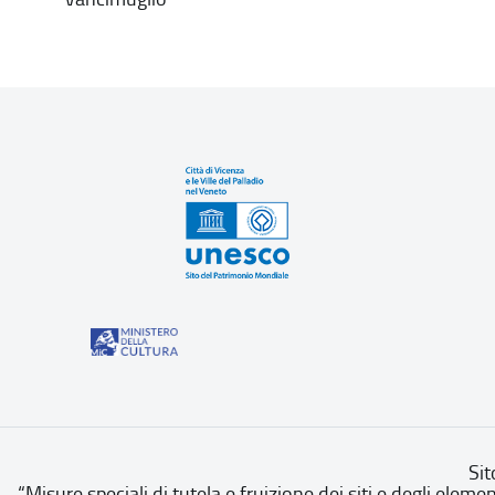
Sit
“Misure speciali di tutela e fruizione dei siti e degli eleme