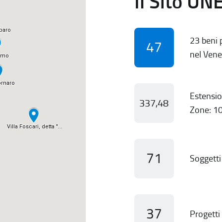
Il Sito UN
23 beni p
47
nel Vene
Estensio
337,48
Zone: 10
71
Soggetti 
37
Progetti