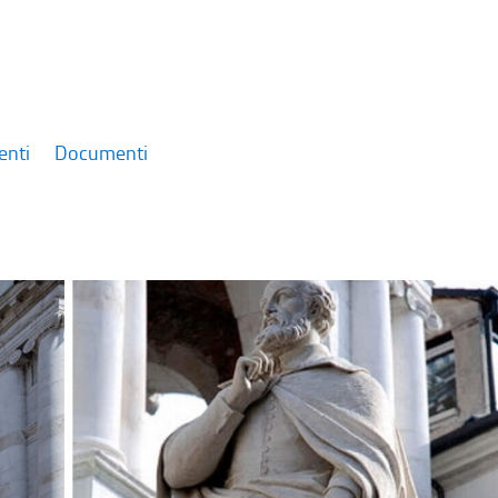
enti
Documenti