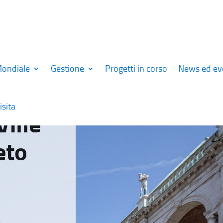
Mondiale
Gestione
Progetti in corso
News ed ev
isita
Ville
eto