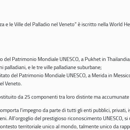
 e le Ville del Palladio nel Veneto” è iscritto nella World H
 del Patrimonio Mondiale UNESCO, a Pukhet in Thailandia, il
i palladiani, e le tre ville palladiane suburbane;
itato del Patrimonio Mondiale UNESCO, a Merida in Messico,
del Veneto.
o costituito da 25 componenti tra loro distinte ma accumunate
mporta l’impegno da parte di tutti gli enti pubblici, privati,
eni. All’orgoglio del prestigioso riconoscimento UNESCO, si u
 contesto territoriale unico al mondo, talmente unico da rap