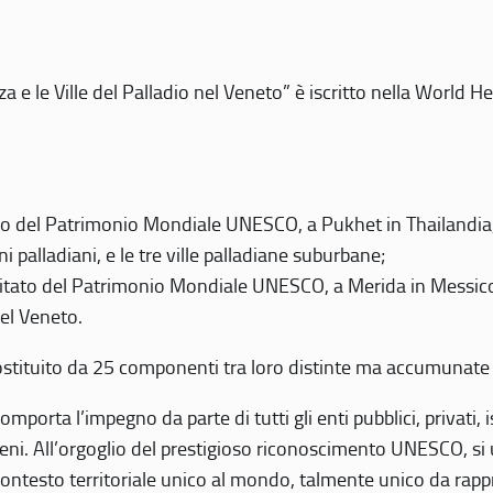
 e le Ville del Palladio nel Veneto” è iscritto nella World H
 del Patrimonio Mondiale UNESCO, a Pukhet in Thailandia, il
i palladiani, e le tre ville palladiane suburbane;
itato del Patrimonio Mondiale UNESCO, a Merida in Messico,
del Veneto.
o costituito da 25 componenti tra loro distinte ma accumunate
mporta l’impegno da parte di tutti gli enti pubblici, privati,
eni. All’orgoglio del prestigioso riconoscimento UNESCO, si u
 contesto territoriale unico al mondo, talmente unico da rap