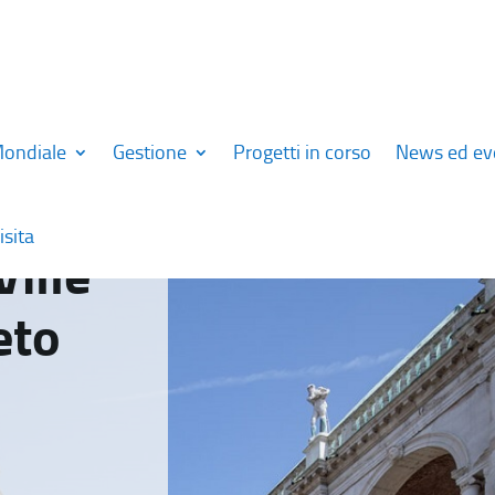
Mondiale
Gestione
Progetti in corso
News ed ev
isita
Ville
eto