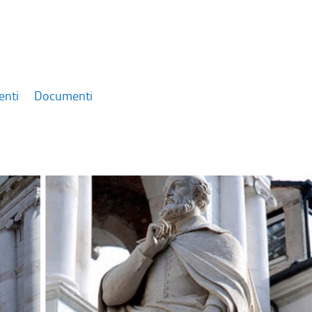
enti
Documenti