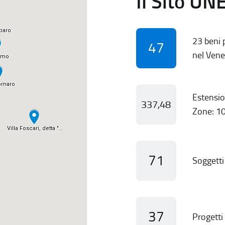
Il Sito UN
23 beni p
47
nel Vene
Estensio
337,48
Zone: 10
71
Soggetti 
37
Progetti