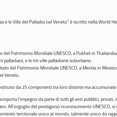
 e le Ville del Palladio nel Veneto” è iscritto nella World H
 del Patrimonio Mondiale UNESCO, a Pukhet in Thailandia, il
i palladiani, e le tre ville palladiane suburbane;
itato del Patrimonio Mondiale UNESCO, a Merida in Messico,
del Veneto.
o costituito da 25 componenti tra loro distinte ma accumunate
mporta l’impegno da parte di tutti gli enti pubblici, privati,
eni. All’orgoglio del prestigioso riconoscimento UNESCO, si u
 contesto territoriale unico al mondo, talmente unico da rap