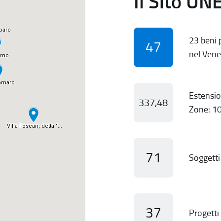
Il Sito UN
23 beni p
47
nel Vene
Estensio
337,48
Zone: 10
71
Soggetti 
37
Progetti