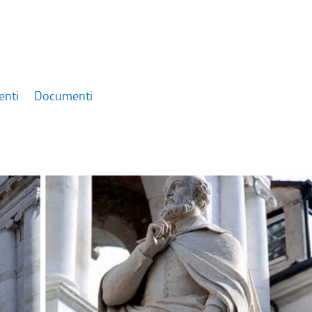
enti
Documenti