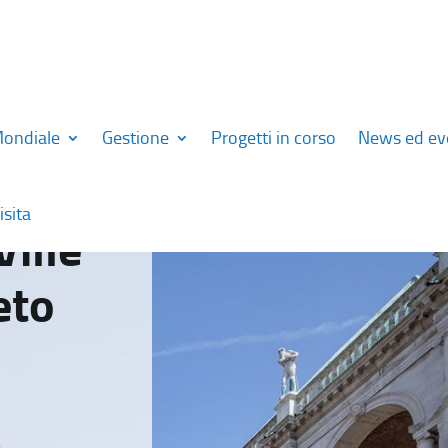
Mondiale
Gestione
Progetti in corso
News ed ev
isita
Ville
eto