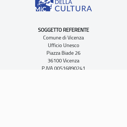
SOGGETTO REFERENTE
Comune di Vicenza
Ufficio Unesco
Piazza Biade 26
36100 Vicenza
P.IVA 00516890241
CONTATTI
PEC:
vicenza@cert.comune.vicenza.it
PO:
ufficiounesco@comune.vicenza.it
TEL: +39 0444222115/1480