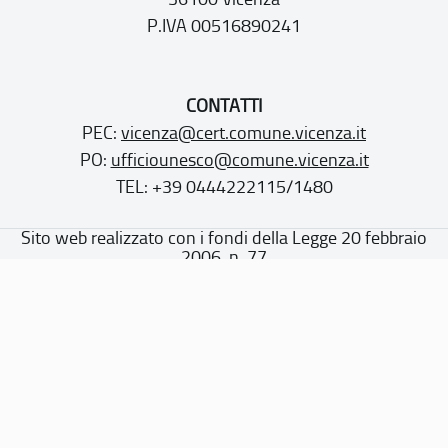
P.IVA 00516890241
CONTATTI
PEC:
vicenza@cert.comune.vicenza.it
PO:
ufficiounesco@comune.vicenza.it
TEL: +39 0444222115/1480
Sito web realizzato con i fondi della Legge 20 febbraio
2006, n. 77
“Misure speciali di tutela e fruizione dei siti e degli elementi
italiani di interesse culturale, paesaggistico e ambientale,
inseriti nella “lista del patrimonio mondiale”, posti sotto la
tutela dell’UNESCO”
Dichiarazione di accessibilità
Note legali
Privacy policy