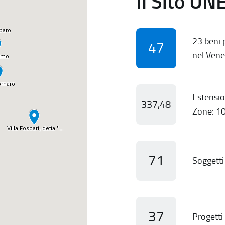
Il Sito UN
23 beni p
47
nel Vene
Estensio
337,48
Zone: 10
71
Soggetti 
37
Progetti