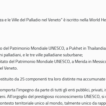
 e le Ville del Palladio nel Veneto” è iscritto nella World H
 del Patrimonio Mondiale UNESCO, a Pukhet in Thailandia, il
i palladiani, e le tre ville palladiane suburbane;
itato del Patrimonio Mondiale UNESCO, a Merida in Messico,
del Veneto.
o costituito da 25 componenti tra loro distinte ma accumunate
mporta l’impegno da parte di tutti gli enti pubblici, privati,
eni. All’orgoglio del prestigioso riconoscimento UNESCO, si u
 contesto territoriale unico al mondo, talmente unico da rap