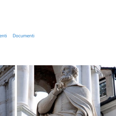
enti
Documenti