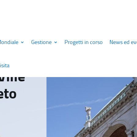
Mondiale
Gestione
Progetti in corso
News ed ev
isita
Ville
eto