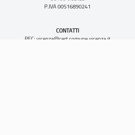
P.IVA 00516890241
CONTATTI
PEC:
vicenza@cert.comune.vicenza.it
PO:
ufficiounesco@comune.vicenza.it
TEL: +39 0444222115/1480
Sito web realizzato con i fondi della Legge 20 febbraio
2006, n. 77
“Misure speciali di tutela e fruizione dei siti e degli elementi
italiani di interesse culturale, paesaggistico e ambientale,
inseriti nella “lista del patrimonio mondiale”, posti sotto la
tutela dell’UNESCO”
Dichiarazione di accessibilità
Note legali
Privacy policy