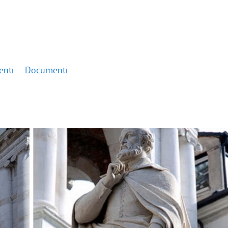
enti
Documenti