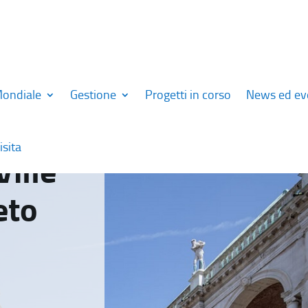
Mondiale
Gestione
Progetti in corso
News ed ev
isita
Ville
eto