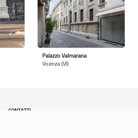
Palazzo Valmarana
Vicenza (VI)
CONTATTI
PEC:
vicenza@cert.comune.vicenza.it
PO:
ufficiounesco@comune.vicenza.it