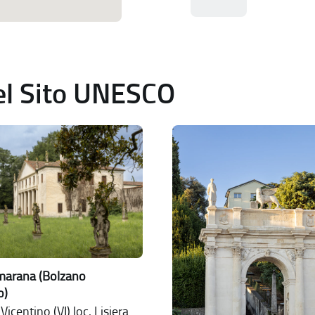
del Sito UNESCO
lmarana (Bolzano
o)
icentino (VI) loc. Lisiera