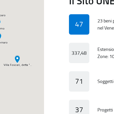
Il Sito UN
23 beni p
47
nel Vene
Estensio
337,48
Zone: 10
71
Soggetti 
37
Progetti