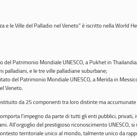
 e le Ville del Palladio nel Veneto” è iscritto nella World H
 del Patrimonio Mondiale UNESCO, a Pukhet in Thailandia, il
i palladiani, e le tre ville palladiane suburbane;
itato del Patrimonio Mondiale UNESCO, a Merida in Messico,
del Veneto.
o costituito da 25 componenti tra loro distinte ma accumunate
mporta l’impegno da parte di tutti gli enti pubblici, privati,
eni. All’orgoglio del prestigioso riconoscimento UNESCO, si u
 contesto territoriale unico al mondo, talmente unico da rap