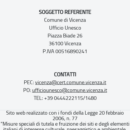
SOGGETTO REFERENTE
Comune di Vicenza
Ufficio Unesco
Piazza Biade 26
36100 Vicenza
P.IVA 00516890241
CONTATTI
PEC:
vicenza@cert.comune.vicenza.it
PO:
ufficiounesco@comune.vicenza.it
TEL: +39 0444222115/1480
Sito web realizzato con i fondi della Legge 20 febbraio
2006, n. 77
“Misure speciali di tutela e fruizione dei siti e degli elementi
italiani di interesse culturale, paesaggistico e ambientale,